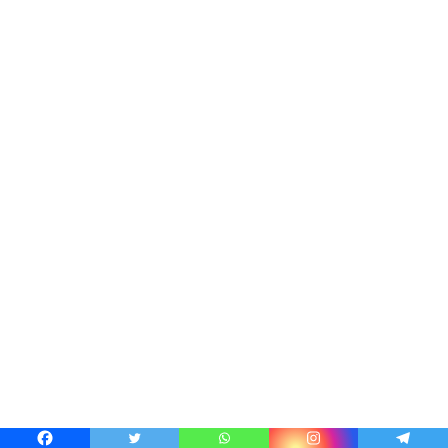
Oleh: M. Yazid Mar’i
Sebagai bagian integral dari bangsa dan Negara,
Pemuda Muhammadiyah sesungguhnya adalah
kelompok elit bangsa. Karenanya eksistensi pemuda
bagi bangsa Indonesia adalah kelompok yang
seharusnya mampu merubah tantangan menjadi sebuah
peluang. Sejarah mencatat perubahan sebuah bangsa
pada kondisi yang lebih menjanjikan, yaitu
kehidupan.masyarakat adil, makmur material spiritual,