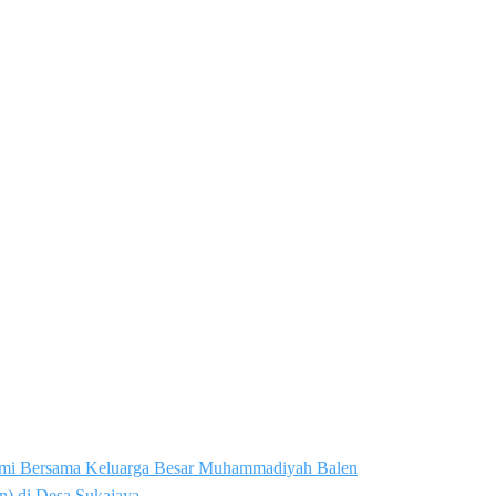
rahmi Bersama Keluarga Besar Muhammadiyah Balen
n) di Desa Sukajaya