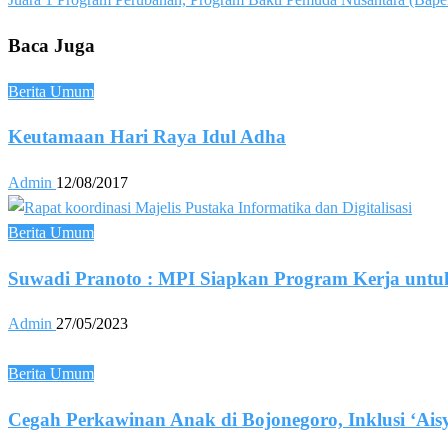
navigation
Post
Baca Juga
Berita Umum
Keutamaan Hari Raya Idul Adha
Admin
12/08/2017
Berita Umum
Suwadi Pranoto : MPI Siapkan Program Kerja unt
Admin
27/05/2023
Berita Umum
Cegah Perkawinan Anak di Bojonegoro, Inklusi ‘Ai