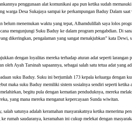
nankannya penggunaan alat komunikasi apa pun ketika sudah memasuki
 orang warga Desa Sukajaya sampai ke perkampungan Baduy Dalam saat
 belum menemukan waktu yang tepat, Alhamdulillah saya lolos progr
cana mengunjungi Suku Baduy ke dalam program pengabdian. Di sana 
 yang dikeringkan, pengalaman yang sangat menakjubkan” kata Dewi,
jukkan dengan loyalitas mereka terhadap aturan adat seperti larangan
itakan oleh Ayah Tarsinah sapaannya, sebagai salah satu tetua adat yang
a keadaan suku Baduy. Suku ini berjumlah 173 kepala keluarga dengan 
ut maka suku Baduy memiliki sistem sosialnya sendiri seperti ketika 
melahirkan, begitu pula dengan kematian penduduknya, mereka melaksa
ereka, yang mana mereka menganut kepercayaan Sunda wiwitan.
uy, salah satunya adalah keramahan masyarakatnya ketika menerima pen
ke rumah saudaranya, keramahan ini cukup melekat dengan masyarakat