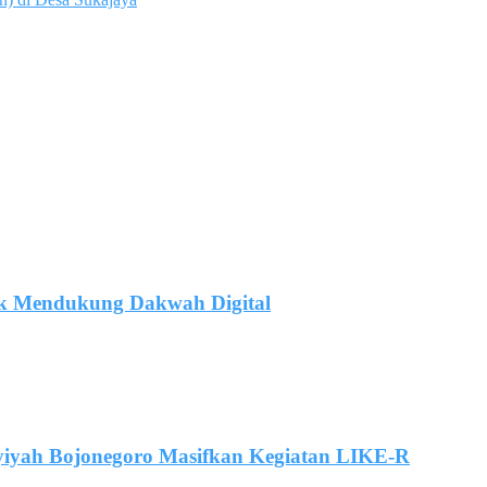
uk Mendukung Dakwah Digital
syiyah Bojonegoro Masifkan Kegiatan LIKE-R