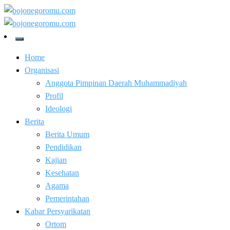
Skip
to
Kabar Baik Berkemajuan
content
bojonegoromu.com
Kabar Baik Berkemajuan
bojonegoromu.com
Home
Organisasi
Anggota Pimpinan Daerah Muhammadiyah
Profil
Ideologi
Berita
Berita Umum
Pendidikan
Kajian
Kesehatan
Agama
Pemerintahan
Kabar Persyarikatan
Ortom