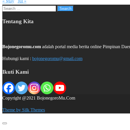
« May
Jul »
Search
for:
Tentang Kita
Bojonegoromu.com
adalah portal media berita online Pimpinan 
Hubungi kami :
bojonegoromu@gmail.com
Ikuti Kami
Copyright @2021 BojonegoroMu.Com
Theme by Silk Themes