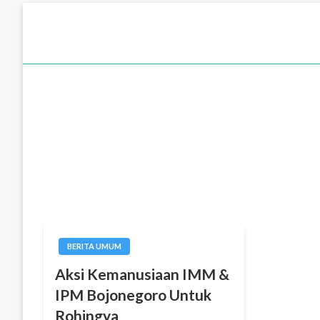
Skip
to
content
BERITA UMUM
Aksi Kemanusiaan IMM &
IPM Bojonegoro Untuk
Rohingya