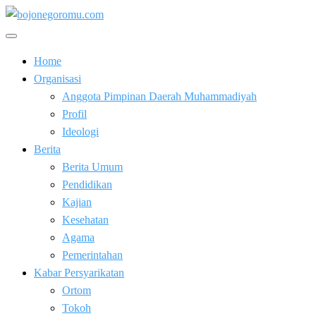
Skip
to
Kabar Baik Berkemajuan
content
bojonegoromu.com
Home
Organisasi
Anggota Pimpinan Daerah Muhammadiyah
Profil
Ideologi
Berita
Berita Umum
Pendidikan
Kajian
Kesehatan
Agama
Pemerintahan
Kabar Persyarikatan
Ortom
Tokoh