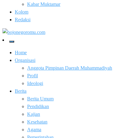
Kabar Muktamar
Kolom
Redaksi
Kabar Baik Berkemajuan
bojonegoromu.com
Home
Organisasi
Anggota Pimpinan Daerah Muhammadiyah
Profil
Ideologi
Berita
Berita Umum
Pendidikan
Kajian
Kesehatan
Agama
Pemerintahan