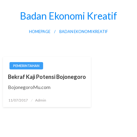
Skip
to
Badan Ekonomi Kreatif
content
HOMEPAGE
BADAN EKONOMI KREATIF
PEMERINTAHAN
Bekraf Kaji Potensi Bojonegoro
BojonegoroMu.com
Posted
11/07/2017
Admin
on