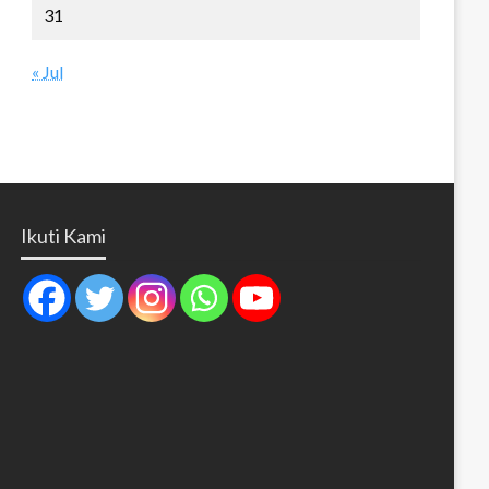
31
« Jul
Ikuti Kami