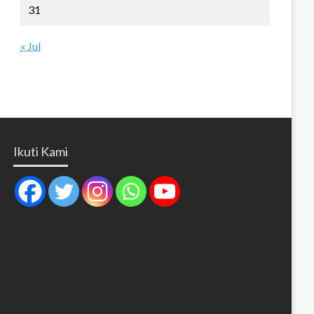
31
« Jul
Ikuti Kami