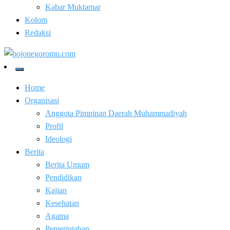
Kabar Muktamar
Kolom
Redaksi
Kabar Baik Berkemajuan
bojonegoromu.com
Home
Organisasi
Anggota Pimpinan Daerah Muhammadiyah
Profil
Ideologi
Berita
Berita Umum
Pendidikan
Kajian
Kesehatan
Agama
Pemerintahan