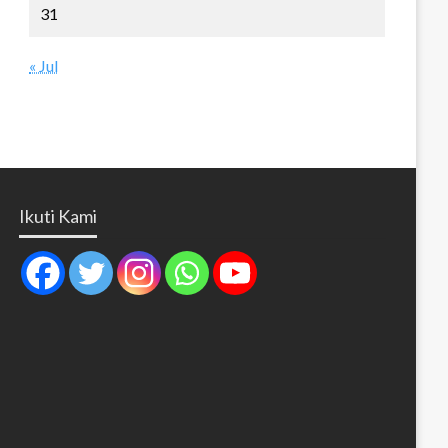
31
« Jul
Ikuti Kami