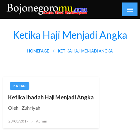
Skip
to
content
Kabar Baik Berkemajuan
bojonegoromu.com
Ketika Haji Menjadi Angka
HOMEPAGE
KETIKA HAJI MENJADI ANGKA
KAJIAN
Ketika Ibadah Haji Menjadi Angka
Oleh : Zuhriyah
Posted
23/08/2017
Admin
on