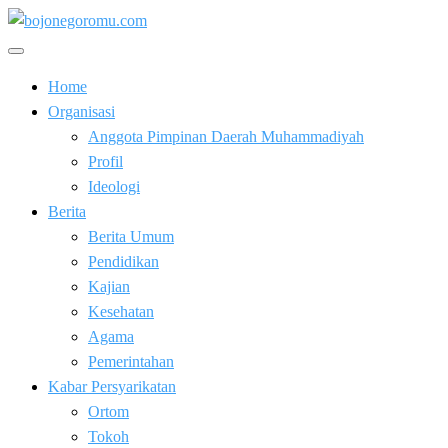
Skip
to
Kabar Baik Berkemajuan
content
bojonegoromu.com
Home
Organisasi
Anggota Pimpinan Daerah Muhammadiyah
Profil
Ideologi
Berita
Berita Umum
Pendidikan
Kajian
Kesehatan
Agama
Pemerintahan
Kabar Persyarikatan
Ortom
Tokoh