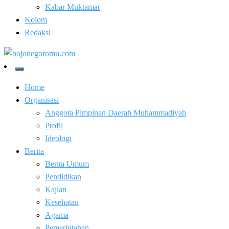
Kabar Muktamar
Kolom
Redaksi
Kabar Baik Berkemajuan
bojonegoromu.com
Home
Organisasi
Anggota Pimpinan Daerah Muhammadiyah
Profil
Ideologi
Berita
Berita Umum
Pendidikan
Kajian
Kesehatan
Agama
Pemerintahan