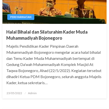
PERSYARIKATAN
Halal Bihalal dan Silaturahim Kader Muda
Muhammadiyah Bojonegoro
Majelis Pendidikan Kader Pimpinan Daerah
Muhammadiyah Bojonegoro mengelar acara halal bihalal
dan Temu Kader Muda Muhammadiyah bertempat di
Gedung Da’wah Muhammadiyah Komplek Masjid At
Taqwa Bojonegoro, Ahad (22/5/2022). Kegiatan tersebut
dihadiri Ketua PDM Bojonegoro, seluruh anggota Majelis
Kader, ketua sekretaris…
Posted
23/05/2022
Admin
on