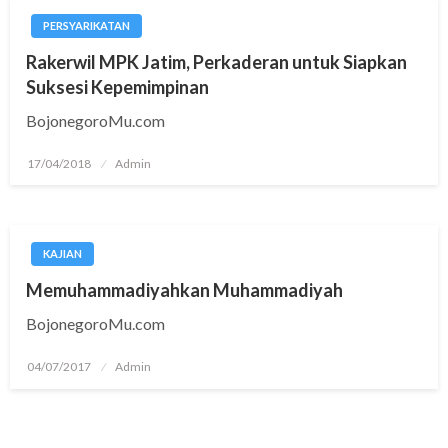
PERSYARIKATAN
Rakerwil MPK Jatim, Perkaderan untuk Siapkan
Suksesi Kepemimpinan
BojonegoroMu.com
Posted
17/04/2018
Admin
on
KAJIAN
Memuhammadiyahkan Muhammadiyah
BojonegoroMu.com
Posted
04/07/2017
Admin
on