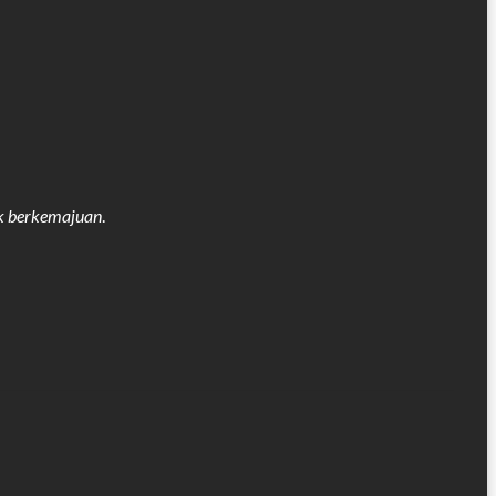
k berkemajuan
.