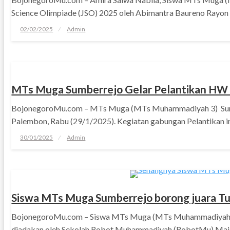
Science Olimpiade (JSO) 2025 oleh Abimantra Baureno Rayo
Posted
02/02/2025
Admin
on
PENDIDIKAN
MTs Muga Sumberrejo Gelar Pelantikan HW 
BojonegoroMu.com – MTs Muga (MTs Muhammadiyah 3) Sumbe
Palembon, Rabu (29/1/2025). Kegiatan gabungan Pelantikan 
Posted
30/01/2025
Admin
on
PENDIDIKAN
Siswa MTs Muga Sumberrejo borong juara 
BojonegoroMu.com – Siswa MTs Muga (MTs Muhammadiyah 3
diadakan oleh Sekolah Robot Muhammadiyah (RobotMu) Maj