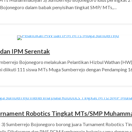
n Bojonegoro dalam babak penyisihan tingkat SMP/ MTs,…
dan IPM Serentak
rrejo Bojonegoro melakukan Pelantikan Hizbul Wathan (HW) 
ini diikuti 111 siswa MTs Muga Sumberrejo dengan Pendamping 1
Turnament Robotics Tingkat MTs/SMP Muhamma
) Sumberrejo Bojonegoro borong juara Turnament Robotics T
elis Dikdasmen dan PNF PCM Sumberrejo bekerja sama dengan 