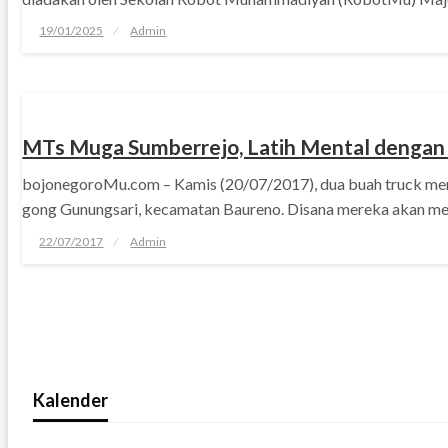
Posted
19/01/2025
Admin
on
PENDIDIKAN
MTs Muga Sumberrejo, Latih Mental denga
bojonegoroMu.com – Kamis (20/07/2017), dua buah truck me
gong Gunungsari, kecamatan Baureno. Disana mereka akan me
Posted
22/07/2017
Admin
on
Kalender