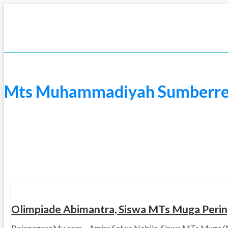
Skip
to
content
Mts Muhammadiyah Sumberre
PENDIDIKAN
Olimpiade Abimantra, Siswa MTs Muga Pering
BojonegoroMu.com – Amira Salwa Nabila, Siswa MTs Muga (MT