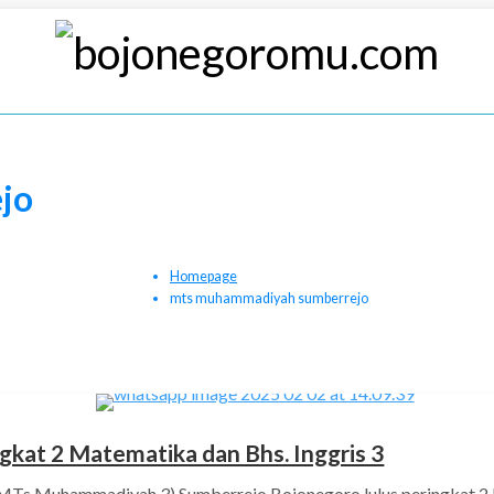
bojonegoromu.com
Kabar Baik Berkemajuan
jo
Homepage
mts muhammadiyah sumberrejo
kat 2 Matematika dan Bhs. Inggris 3
s Muhammadiyah 3) Sumberrejo Bojonegoro lulus peringkat 2 Mat