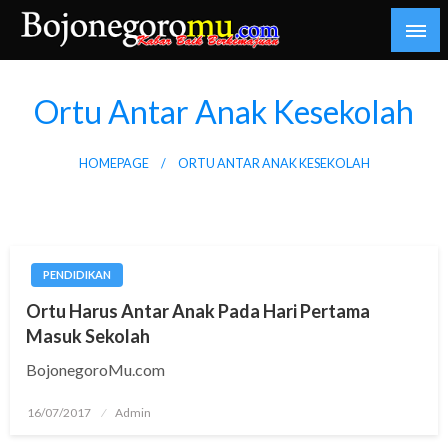
Skip
to
content
Kabar Baik Berkemajuan
bojonegoromu.com
Ortu Antar Anak Kesekolah
HOMEPAGE
ORTU ANTAR ANAK KESEKOLAH
PENDIDIKAN
Ortu Harus Antar Anak Pada Hari Pertama
Masuk Sekolah
BojonegoroMu.com
Posted
16/07/2017
Admin
on