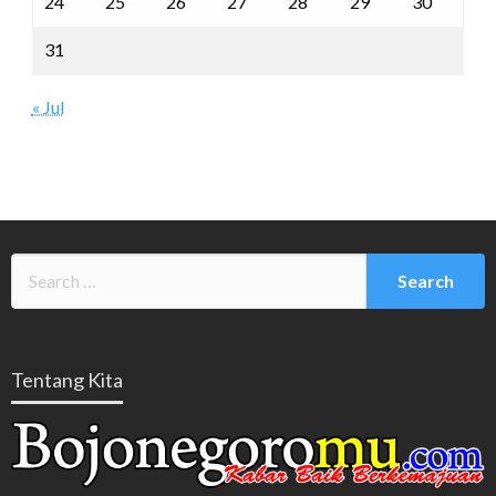
24
25
26
27
28
29
30
31
« Jul
Tentang Kita