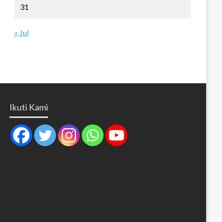
31
« Jul
Ikuti Kami