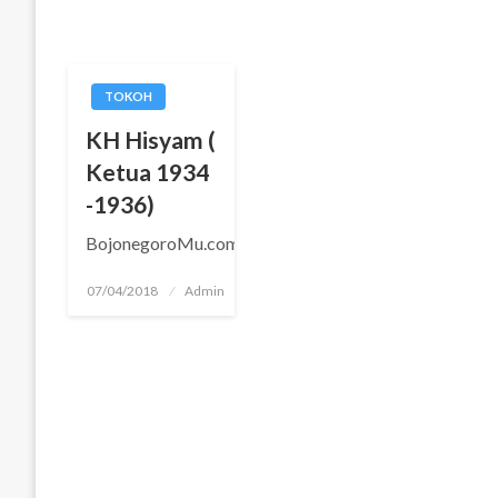
TOKOH
KH Hisyam (
Ketua 1934
-1936)
BojonegoroMu.com
Posted
07/04/2018
Admin
on