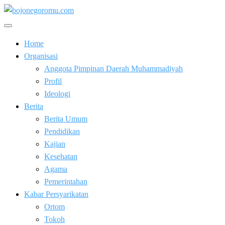
Skip
to
Kabar Baik Berkemajuan
content
bojonegoromu.com
Home
Organisasi
Anggota Pimpinan Daerah Muhammadiyah
Profil
Ideologi
Berita
Berita Umum
Pendidikan
Kajian
Kesehatan
Agama
Pemerintahan
Kabar Persyarikatan
Ortom
Tokoh