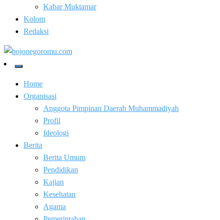
Kabar Muktamar
Kolom
Redaksi
Kabar Baik Berkemajuan
bojonegoromu.com
Home
Organisasi
Anggota Pimpinan Daerah Muhammadiyah
Profil
Ideologi
Berita
Berita Umum
Pendidikan
Kajian
Kesehatan
Agama
Pemerintahan