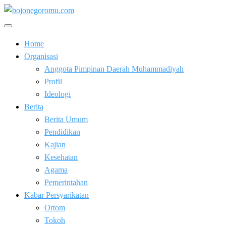
Skip
to
Kabar Baik Berkemajuan
content
bojonegoromu.com
Home
Organisasi
Anggota Pimpinan Daerah Muhammadiyah
Profil
Ideologi
Berita
Berita Umum
Pendidikan
Kajian
Kesehatan
Agama
Pemerintahan
Kabar Persyarikatan
Ortom
Tokoh