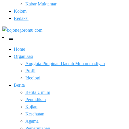
Kabar Muktamar
Kolom
Redaksi
Kabar Baik Berkemajuan
bojonegoromu.com
Home
Organisasi
Anggota Pimpinan Daerah Muhammadiyah
Profil
Ideologi
Berita
Berita Umum
Pendidikan
Kajian
Kesehatan
Agama
Pemerintahan