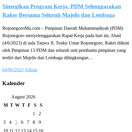
Sinergikan Program Kerja, PDM Selenggarakan
Raker Bersama Seluruh Majelis dan Lembaga
BojonegoroMu.com – Pimpinan Daerah Muhammadiyah (PDM)
Bojonegoro menyelenggarakan Rapat Kerja pada hari ini, Ahad
(4/6/2023) di aula Taqwa Jl. Teuku Umar Bojonegoro. Raker diikuti
oleh Pimpinan 13 PDM dan seluruh unit pembantu pimpinan yang
terdiri dari Majelis dan Lembaga dilingkungan…
Posted
04/06/2023
Admin
on
Kalender
August 2026
M
T
W
T
F
S
S
1
2
3
4
5
6
7
8
9
10
11
12
13
14
15
16