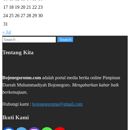
17
18
19
20
21
22
23
24
25
26
27
28
29
30
31
« Jul
Search
for:
Tentang Kita
Bojonegoromu.com
adalah portal media berita online Pimpinan
Daerah Muhammadiyah Bojonegoro.
Mengabarkan kabar baik
berkemajuan
.
Hubungi kami :
bojonegoromu@gmail.com
Ikuti Kami