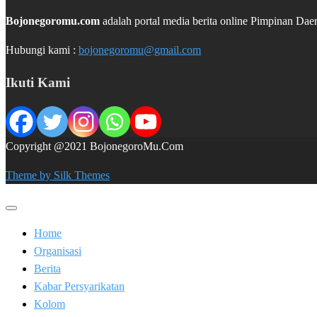
Bojonegoromu.com
adalah portal media berita online Pimpinan 
Hubungi kami :
bojonegoromu@gmail.com
Ikuti Kami
Copyright @2021 BojonegoroMu.Com
Theme by Silk Themes
Home
Organisasi
Berita
Kabar Persyarikatan
Kolom