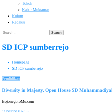
Tokoh
Kabar Muktamar
Kolom
Redaksi
Search
for:
SD ICP sumberrejo
Homepage
SD ICP sumberrejo
Pendidikan
Diversity in Majesty, Open House SD Muhammadiya
BojonegoroMu.com
Posted
11/03/2018
Admin