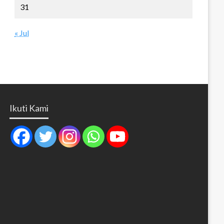
31
« Jul
Ikuti Kami