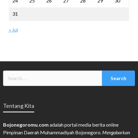
24
25
26
27
28
29
30
31
« Jul
Tentang Kita
Bojonegoromu.com
adalah portal media berita online
Pimpinan Daerah Muhammadiyah Bojonegoro.
Mengabarkan