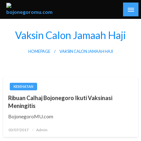
Skip
to
content
Kabar Baik Berkemajuan
bojonegoromu.com
Vaksin Calon Jamaah Haji
HOMEPAGE
VAKSIN CALON JAMAAH HAJI
KESEHATAN
Ribuan Calhaj Bojonegoro Ikuti Vaksinasi
Meningitis
BojonegoroMU.com
Posted
03/07/2017
Admin
on