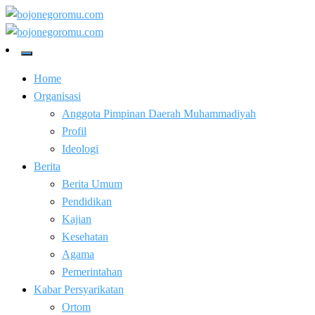
Skip
to
Kabar Baik Berkemajuan
content
bojonegoromu.com
Kabar Baik Berkemajuan
bojonegoromu.com
Home
Organisasi
Anggota Pimpinan Daerah Muhammadiyah
Profil
Ideologi
Berita
Berita Umum
Pendidikan
Kajian
Kesehatan
Agama
Pemerintahan
Kabar Persyarikatan
Ortom