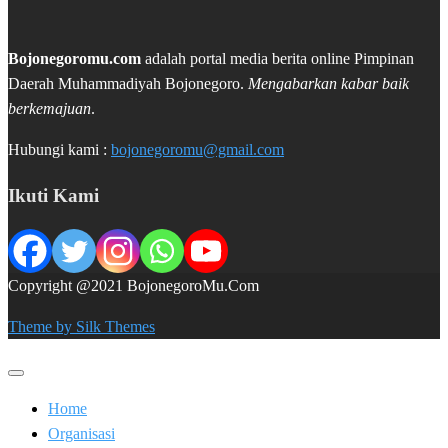
Bojonegoromu.com
adalah portal media berita online Pimpinan
Daerah Muhammadiyah Bojonegoro.
Mengabarkan kabar baik
berkemajuan
.
Hubungi kami :
bojonegoromu@gmail.com
Ikuti Kami
Copyright @2021 BojonegoroMu.Com
Theme by Silk Themes
Home
Organisasi