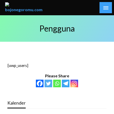
Skip
to
content
Kabar Baik Berkemajuan
bojonegoromu.com
Pengguna
[uwp_users]
Please Share
Kalender