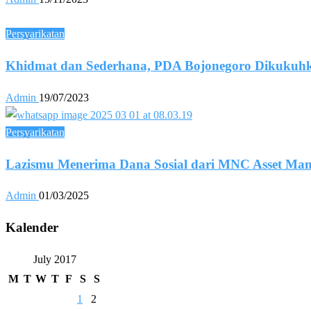
Persyarikatan
Khidmat dan Sederhana, PDA Bojonegoro Dikukuh
Admin
19/07/2023
Persyarikatan
Lazismu Menerima Dana Sosial dari MNC Asset Man
Admin
01/03/2025
Kalender
July 2017
M
T
W
T
F
S
S
1
2