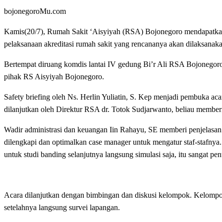
bojonegoroMu.com
Kamis(20/7), Rumah Sakit ‘Aisyiyah (RSA) Bojonegoro mendapatkan 
pelaksanaan akreditasi rumah sakit yang rencananya akan dilaksanak
Bertempat diruang komdis lantai IV gedung Bi’r Ali RSA Bojonegoro,
pihak RS Aisyiyah Bojonegoro.
Safety briefing oleh Ns. Herlin Yuliatin, S. Kep menjadi pembuka 
dilanjutkan oleh Direktur RSA dr. Totok Sudjarwanto, beliau member
Wadir administrasi dan keuangan Iin Rahayu, SE memberi penjelasan 
dilengkapi dan optimalkan case manager untuk mengatur staf-stafn
untuk studi banding selanjutnya langsung simulasi saja, itu sangat pent
Acara dilanjutkan dengan bimbingan dan diskusi kelompok. Kelompo
setelahnya langsung survei lapangan.