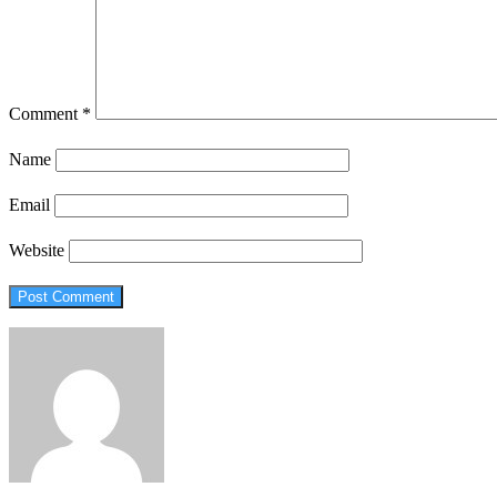
Comment
*
Name
Email
Website