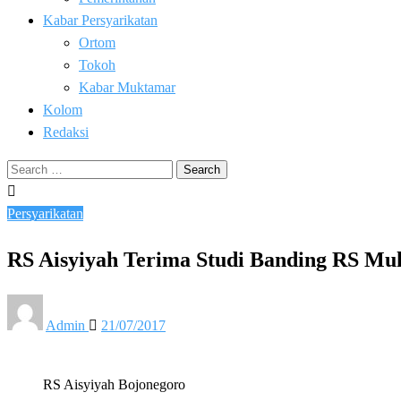
Kabar Persyarikatan
Ortom
Tokoh
Kabar Muktamar
Kolom
Redaksi
Search
for:
Persyarikatan
RS Aisyiyah Terima Studi Banding RS M
Posted
Admin
21/07/2017
on
RS Aisyiyah Bojonegoro