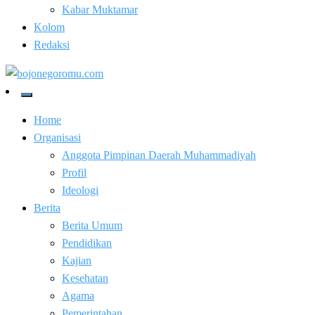
Kabar Muktamar
Kolom
Redaksi
Kabar Baik Berkemajuan
bojonegoromu.com
Home
Organisasi
Anggota Pimpinan Daerah Muhammadiyah
Profil
Ideologi
Berita
Berita Umum
Pendidikan
Kajian
Kesehatan
Agama
Pemerintahan