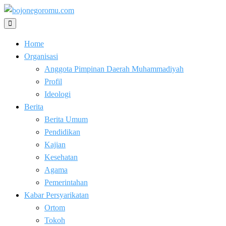
Skip
to
Kabar Baik Berkemajuan
content
bojonegoromu.com
Home
Organisasi
Anggota Pimpinan Daerah Muhammadiyah
Profil
Ideologi
Berita
Berita Umum
Pendidikan
Kajian
Kesehatan
Agama
Pemerintahan
Kabar Persyarikatan
Ortom
Tokoh