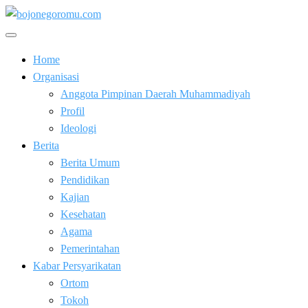
Skip
to
Kabar Baik Berkemajuan
content
bojonegoromu.com
Home
Organisasi
Anggota Pimpinan Daerah Muhammadiyah
Profil
Ideologi
Berita
Berita Umum
Pendidikan
Kajian
Kesehatan
Agama
Pemerintahan
Kabar Persyarikatan
Ortom
Tokoh