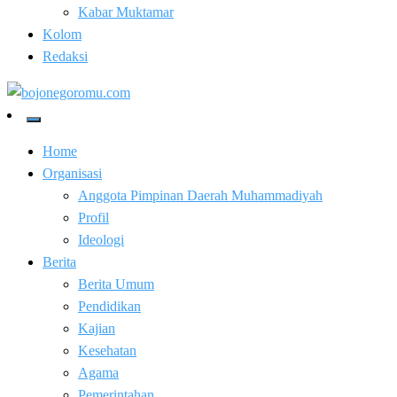
Kabar Muktamar
Kolom
Redaksi
Kabar Baik Berkemajuan
bojonegoromu.com
Home
Organisasi
Anggota Pimpinan Daerah Muhammadiyah
Profil
Ideologi
Berita
Berita Umum
Pendidikan
Kajian
Kesehatan
Agama
Pemerintahan