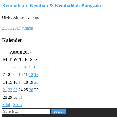
Kembalilah, Kembali & Kembalilah Bangsaku
Oleh : Ahmad Khoiris
Posted
21/08/2017
Admin
on
Kalender
August 2017
M
T
W
T
F
S
S
1
2
3
4
5
6
7
8
9
10
11
12
13
14
15
16
17
18
19
20
21
22
23
24
25
26
27
28
29
30
31
« Jul
Sep »
Search