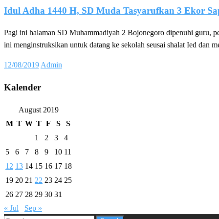
Idul Adha 1440 H, SD Muda Tasyarufkan 3 Ekor Sa
Pagi ini halaman SD Muhammadiyah 2 Bojonegoro dipenuhi guru, pe
ini menginstruksikan untuk datang ke sekolah seusai shalat Ied da
Posted
12/08/2019
Admin
on
Kalender
August 2019
M
T
W
T
F
S
S
1
2
3
4
5
6
7
8
9
10
11
12
13
14
15
16
17
18
19
20
21
22
23
24
25
26
27
28
29
30
31
« Jul
Sep »