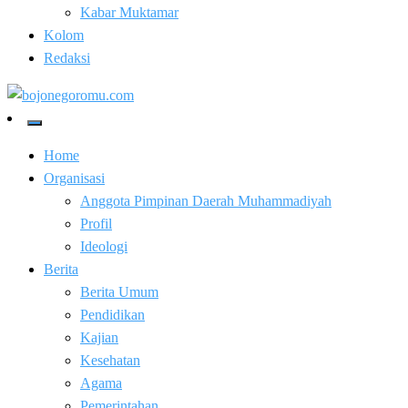
Kabar Muktamar
Kolom
Redaksi
Kabar Baik Berkemajuan
bojonegoromu.com
Home
Organisasi
Anggota Pimpinan Daerah Muhammadiyah
Profil
Ideologi
Berita
Berita Umum
Pendidikan
Kajian
Kesehatan
Agama
Pemerintahan