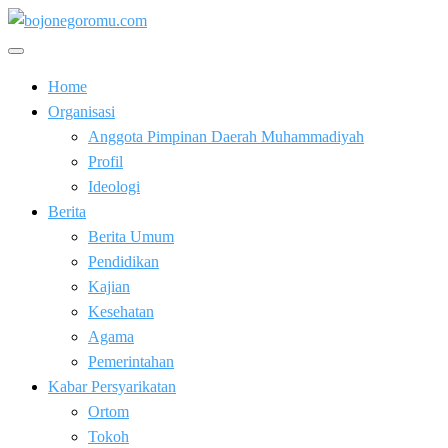
Skip
to
Kabar Baik Berkemajuan
content
bojonegoromu.com
Home
Organisasi
Anggota Pimpinan Daerah Muhammadiyah
Profil
Ideologi
Berita
Berita Umum
Pendidikan
Kajian
Kesehatan
Agama
Pemerintahan
Kabar Persyarikatan
Ortom
Tokoh