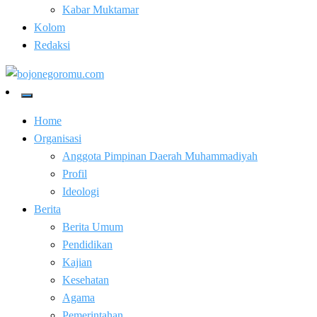
Kabar Muktamar
Kolom
Redaksi
Kabar Baik Berkemajuan
bojonegoromu.com
Home
Organisasi
Anggota Pimpinan Daerah Muhammadiyah
Profil
Ideologi
Berita
Berita Umum
Pendidikan
Kajian
Kesehatan
Agama
Pemerintahan