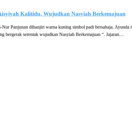
Aisyiyah Kalitidu, Wujudkan Nasyiah Berkemajuan
ur Panjunan dibanjiri warna kuning simbol padi bersahaja. Ayunda r
ing bergerak serentak wujudkan Nasyiah Berkemajuan “. Jajaran…