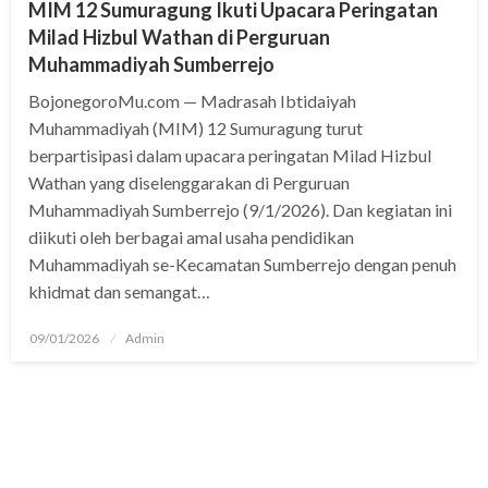
MIM 12 Sumuragung Ikuti Upacara Peringatan
Milad Hizbul Wathan di Perguruan
Muhammadiyah Sumberrejo
BojonegoroMu.com — Madrasah Ibtidaiyah
Muhammadiyah (MIM) 12 Sumuragung turut
berpartisipasi dalam upacara peringatan Milad Hizbul
Wathan yang diselenggarakan di Perguruan
Muhammadiyah Sumberrejo (9/1/2026). Dan kegiatan ini
diikuti oleh berbagai amal usaha pendidikan
Muhammadiyah se-Kecamatan Sumberrejo dengan penuh
khidmat dan semangat…
Posted
09/01/2026
Admin
on