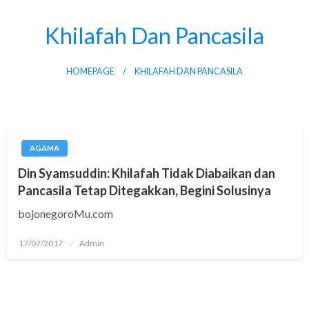
Skip
to
Khilafah Dan Pancasila
content
HOMEPAGE
KHILAFAH DAN PANCASILA
AGAMA
Din Syamsuddin: Khilafah Tidak Diabaikan dan
Pancasila Tetap Ditegakkan, Begini Solusinya
bojonegoroMu.com
Posted
17/07/2017
Admin
on