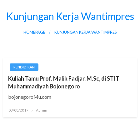
Skip
to
Kunjungan Kerja Wantimpres
content
HOMEPAGE
KUNJUNGAN KERJA WANTIMPRES
PENDIDIKAN
Kuliah Tamu Prof. Malik Fadjar, M.Sc, di STIT
Muhammadiyah Bojonegoro
bojonegoroMu.com
Posted
03/08/2017
Admin
on