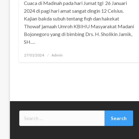
Cuaca di Madinah pada hari Jumat tgl 26 Januari
2024 di pagi hari amat sangat dingin 12 Celsius.
Kajian bakda subuh tentang fiqh dan hakekat
Thowaf jamaah Umroh KBIHU Masyarakat Madani
Bojonegoro yang di bimbing Drs. H. Sholikin Jamik,
SH….
Posted
27/01/2024
Admin
on