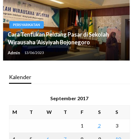
PERSYARIKATAN
Cara Tentukan Peluang Pasar di Sekolah
Wirausaha ‘Aisyiyah Bojonegoro
Admin
13/06/2023
Kalender
September 2017
M
T
W
T
F
S
S
1
2
3
4
5
6
7
8
9
10