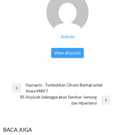
Admin
View all posts
Post
Suprapto : Tumbuhkan Obsesi Berhaji untuk
Previous
Siswa MIM 7
navigation
Post
RS Aisyiyah Selenggarakan Seminar Jantung
Next
dan Hipertensi
Post
BACA JUGA