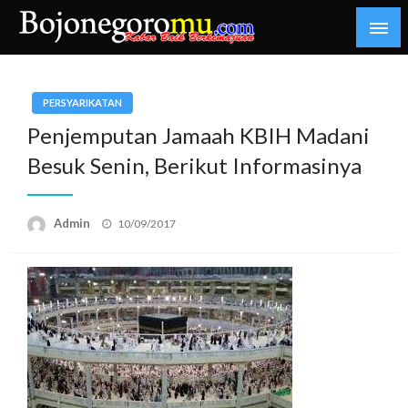
Skip
to
content
Kabar Baik Berkemajuan
bojonegoromu.com
PERSYARIKATAN
Penjemputan Jamaah KBIH Madani
Besuk Senin, Berikut Informasinya
Posted
Admin
10/09/2017
on