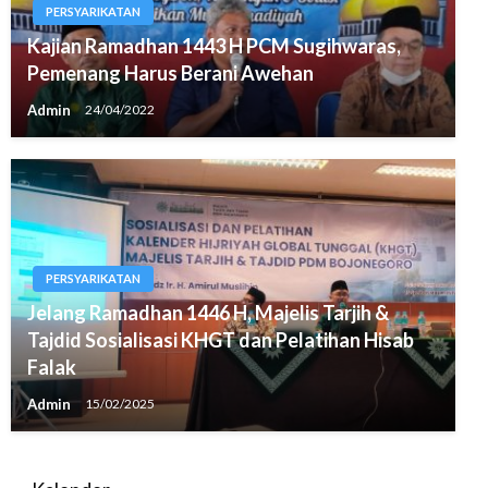
PERSYARIKATAN
Kajian Ramadhan 1443 H PCM Sugihwaras,
Pemenang Harus Berani Awehan
Admin
24/04/2022
PERSYARIKATAN
Jelang Ramadhan 1446 H, Majelis Tarjih &
Tajdid Sosialisasi KHGT dan Pelatihan Hisab
Falak
Admin
15/02/2025