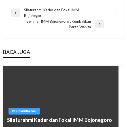
Post
Silaturahmi Kader dan Fokal IMM
Previous
Bojonegoro
navigation
Post
Seminar IMM Bojonegoro : Kembalikan
Next
Peran Wanita
Post
BACA JUGA
PERSYARIKATAN
Silaturahmi Kader dan Fokal IMM Bojonegoro