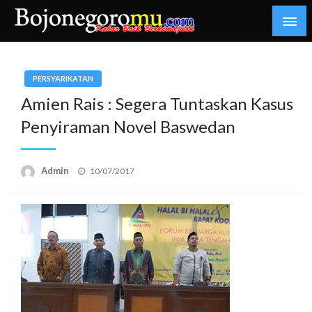
Skip
to
content
Kabar Baik Berkemajuan
bojonegoromu.com
PERSYARIKATAN
Amien Rais : Segera Tuntaskan Kasus
Penyiraman Novel Baswedan
Posted
Admin
10/07/2017
on