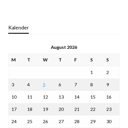
Kalender
August 2026
M
T
W
T
F
S
S
1
2
3
4
5
6
7
8
9
10
11
12
13
14
15
16
17
18
19
20
21
22
23
24
25
26
27
28
29
30