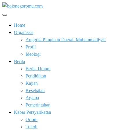
Skip
to
Kabar Baik Berkemajuan
content
bojonegoromu.com
Home
Organisasi
Anggota Pimpinan Daerah Muhammadiyah
Profil
Ideologi
Berita
Berita Umum
Pendidikan
Kajian
Kesehatan
Agama
Pemerintahan
Kabar Persyarikatan
Ortom
Tokoh