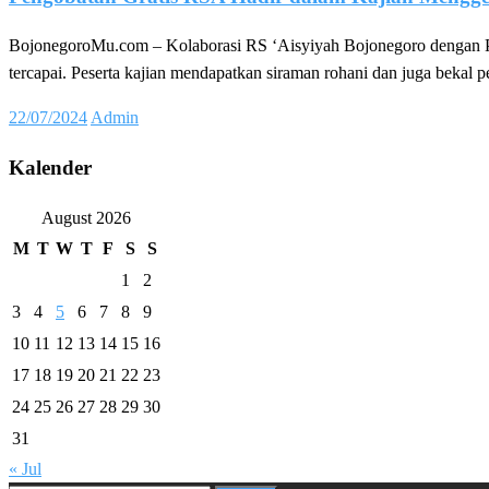
BojonegoroMu.com – Kolaborasi RS ‘Aisyiyah Bojonegoro dengan P
tercapai. Peserta kajian mendapatkan siraman rohani dan juga bekal 
Posted
22/07/2024
Admin
on
Kalender
August 2026
M
T
W
T
F
S
S
1
2
3
4
5
6
7
8
9
10
11
12
13
14
15
16
17
18
19
20
21
22
23
24
25
26
27
28
29
30
31
« Jul