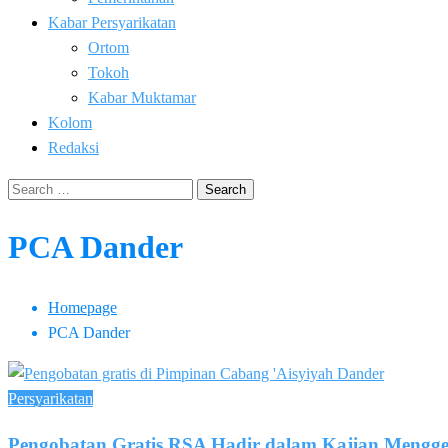
Kabar Persyarikatan
Ortom
Tokoh
Kabar Muktamar
Kolom
Redaksi
Search
for:
PCA Dander
Homepage
PCA Dander
Persyarikatan
Pengobatan Gratis RSA Hadir dalam Kajian Meng