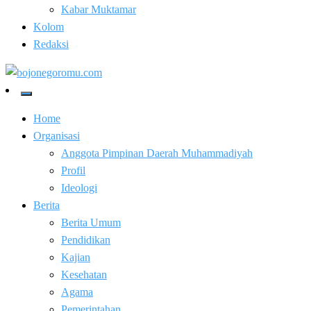
Kabar Muktamar
Kolom
Redaksi
Kabar Baik Berkemajuan
bojonegoromu.com
Home
Organisasi
Anggota Pimpinan Daerah Muhammadiyah
Profil
Ideologi
Berita
Berita Umum
Pendidikan
Kajian
Kesehatan
Agama
Pemerintahan