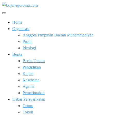
Skip
to
Kabar Baik Berkemajuan
content
bojonegoromu.com
Home
Organisasi
Anggota Pimpinan Daerah Muhammadiyah
Profil
Ideologi
Berita
Berita Umum
Pendidikan
Kajian
Kesehatan
Agama
Pemerintahan
Kabar Persyarikatan
Ortom
Tokoh