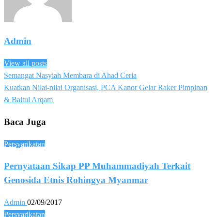
Admin
View all posts
Previous
Semangat Nasyiah Membara di Ahad Ceria
Post
Post
Next
Kuatkan Nilai-nilai Organisasi, PCA Kanor Gelar Raker Pimpinan
navigation
Post
& Baitul Arqam
Baca Juga
Persyarikatan
Pernyataan Sikap PP Muhammadiyah Terkait
Genosida Etnis Rohingya Myanmar
Admin
02/09/2017
Persyarikatan