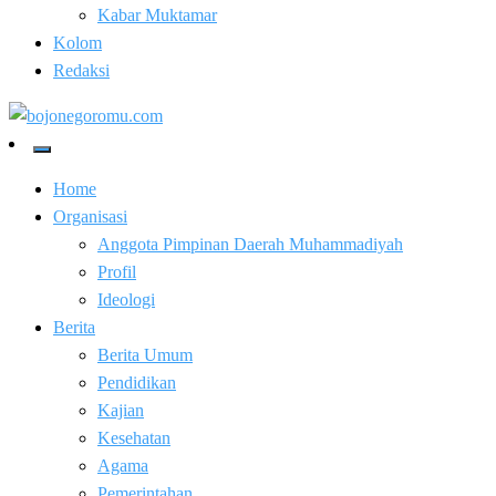
Kabar Muktamar
Kolom
Redaksi
Kabar Baik Berkemajuan
bojonegoromu.com
Home
Organisasi
Anggota Pimpinan Daerah Muhammadiyah
Profil
Ideologi
Berita
Berita Umum
Pendidikan
Kajian
Kesehatan
Agama
Pemerintahan