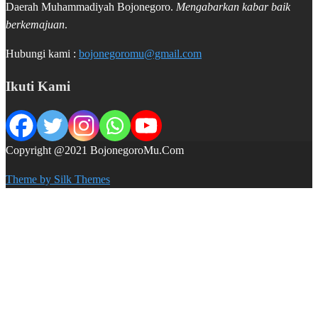
Daerah Muhammadiyah Bojonegoro.
Mengabarkan kabar baik
berkemajuan
.
Hubungi kami :
bojonegoromu@gmail.com
Ikuti Kami
Copyright @2021 BojonegoroMu.Com
Theme by Silk Themes