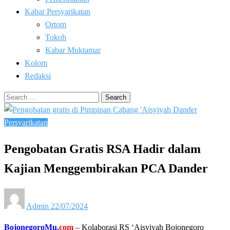
Kabar Persyarikatan
Ortom
Tokoh
Kabar Muktamar
Kolom
Redaksi
Search
for:
Persyarikatan
Pengobatan Gratis RSA Hadir dalam
Kajian Menggembirakan PCA Dander
Posted
Admin
22/07/2024
on
BojonegoroMu.
com
– Kolaborasi RS ‘Aisyiyah Bojonegoro