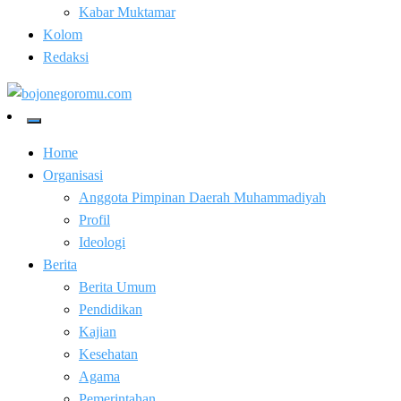
Kabar Muktamar
Kolom
Redaksi
Kabar Baik Berkemajuan
bojonegoromu.com
Home
Organisasi
Anggota Pimpinan Daerah Muhammadiyah
Profil
Ideologi
Berita
Berita Umum
Pendidikan
Kajian
Kesehatan
Agama
Pemerintahan