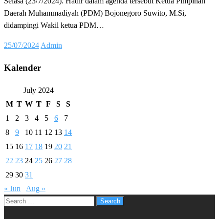
Selasa (23/7/2024). Hadir dalam agenda tersebut Ketua Pimpinan
Daerah Muhammadiyah (PDM) Bojonegoro Suwito, M.Si,
didampingi Wakil ketua PDM…
Posted
25/07/2024
Admin
on
Kalender
July 2024
M
T
W
T
F
S
S
1
2
3
4
5
6
7
8
9
10
11
12
13
14
15
16
17
18
19
20
21
22
23
24
25
26
27
28
29
30
31
« Jun
Aug »
Search
for: