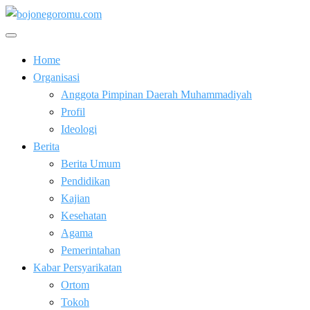
Skip
to
Kabar Baik Berkemajuan
content
bojonegoromu.com
Home
Organisasi
Anggota Pimpinan Daerah Muhammadiyah
Profil
Ideologi
Berita
Berita Umum
Pendidikan
Kajian
Kesehatan
Agama
Pemerintahan
Kabar Persyarikatan
Ortom
Tokoh