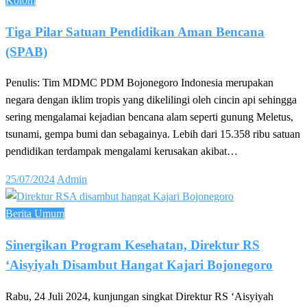
Kolom
Tiga Pilar Satuan Pendidikan Aman Bencana
(SPAB)
Penulis: Tim MDMC PDM Bojonegoro Indonesia merupakan
negara dengan iklim tropis yang dikelilingi oleh cincin api sehingga
sering mengalamai kejadian bencana alam seperti gunung Meletus,
tsunami, gempa bumi dan sebagainya. Lebih dari 15.358 ribu satuan
pendidikan terdampak mengalami kerusakan akibat…
Posted
25/07/2024
Admin
on
Berita Umum
Sinergikan Program Kesehatan, Direktur RS
‘Aisyiyah Disambut Hangat Kajari Bojonegoro
Rabu, 24 Juli 2024, kunjungan singkat Direktur RS ‘Aisyiyah