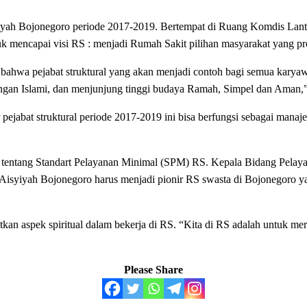
syiyah Bojonegoro periode 2017-2019. Bertempat di Ruang Komdis Lanta
uk mencapai visi RS : menjadi Rumah Sakit pilihan masyarakat yang pr
ahwa pejabat struktural yang akan menjadi contoh bagi semua karyawa
gan Islami, dan menjunjung tinggi budaya Ramah, Simpel dan Aman,”
jabat struktural periode 2017-2019 ini bisa berfungsi sebagai manaje
esh tentang Standart Pelayanan Minimal (SPM) RS. Kepala Bidang Pel
Aisyiyah Bojonegoro harus menjadi pionir RS swasta di Bojonegoro ya
n aspek spiritual dalam bekerja di RS. “Kita di RS adalah untuk me
Please Share