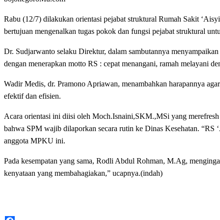
Rabu (12/7) dilakukan orientasi pejabat struktural Rumah Sakit ‘Ai
bertujuan mengenalkan tugas pokok dan fungsi pejabat struktural unt
Dr. Sudjarwanto selaku Direktur, dalam sambutannya menyampaikan b
dengan menerapkan motto RS : cepat menangani, ramah melayani den
Wadir Medis, dr. Pramono Apriawan, menambahkan harapannya agar pe
efektif dan efisien.
Acara orientasi ini diisi oleh Moch.Isnaini,SKM.,MSi yang merefr
bahwa SPM wajib dilaporkan secara rutin ke Dinas Kesehatan. “RS ‘
anggota MPKU ini.
Pada kesempatan yang sama, Rodli Abdul Rohman, M.Ag, mengingatka
kenyataan yang membahagiakan,” ucapnya.(indah)