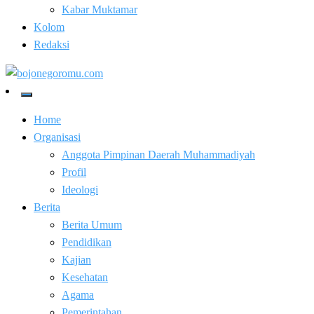
Kabar Muktamar
Kolom
Redaksi
Kabar Baik Berkemajuan
bojonegoromu.com
Home
Organisasi
Anggota Pimpinan Daerah Muhammadiyah
Profil
Ideologi
Berita
Berita Umum
Pendidikan
Kajian
Kesehatan
Agama
Pemerintahan