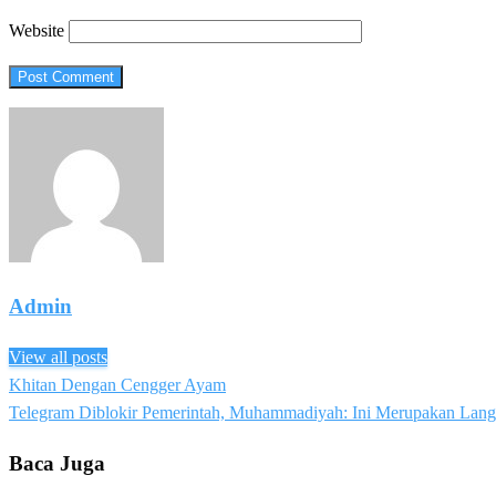
Website
Admin
View all posts
Previous
Khitan Dengan Cengger Ayam
Post
Post
Next
Telegram Diblokir Pemerintah, Muhammadiyah: Ini Merupakan Lan
navigation
Post
Baca Juga