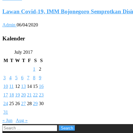
Lawan Covid-19, IMM Bojonegoro Semprotkan Disin
Admin
06/04/2020
Kalender
July 2017
M
T
W
T
F
S
S
1
2
3
4
5
6
7
8
9
10
11
12
13
14
15
16
17
18
19
20
21
22
23
24
25
26
27
28
29
30
31
« Jun
Aug »
Search