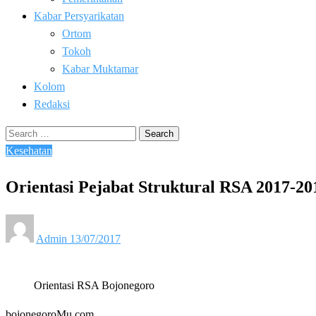
Kabar Persyarikatan
Ortom
Tokoh
Kabar Muktamar
Kolom
Redaksi
Search
for:
Kesehatan
Orientasi Pejabat Struktural RSA 2017-20
Posted
Admin
13/07/2017
on
Orientasi RSA Bojonegoro
bojonegoroMu.com