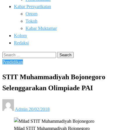
Kabar Persyarikatan
Ortom
Tokoh
Kabar Muktamar
Kolom
Redaksi
Search
for:
Pendidikan
STIT Muhammadiyah Bojonegoro
Selenggarakan Olimpiade PAI
Posted
Admin
20/02/2018
on
Milad STIT Muhammadiyah Bojonegoro