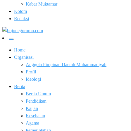
Kabar Muktamar
Kolom
Redaksi
Kabar Baik Berkemajuan
bojonegoromu.com
Home
Organisasi
Anggota Pimpinan Daerah Muhammadiyah
Profil
Ideologi
Berita
Berita Umum
Pendidikan
Kajian
Kesehatan
Agama
Pemerintahan