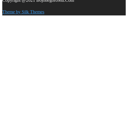
Copyright @2021 BojonegoroMu.Com
Theme by Silk Themes