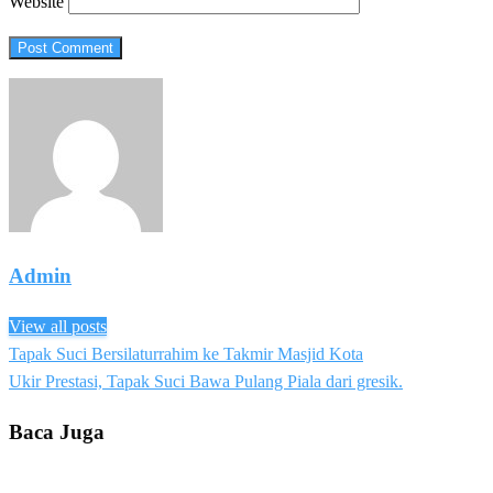
Website
Admin
View all posts
Previous
Tapak Suci Bersilaturrahim ke Takmir Masjid Kota
Post
Post
Next
Ukir Prestasi, Tapak Suci Bawa Pulang Piala dari gresik.
navigation
Post
Baca Juga