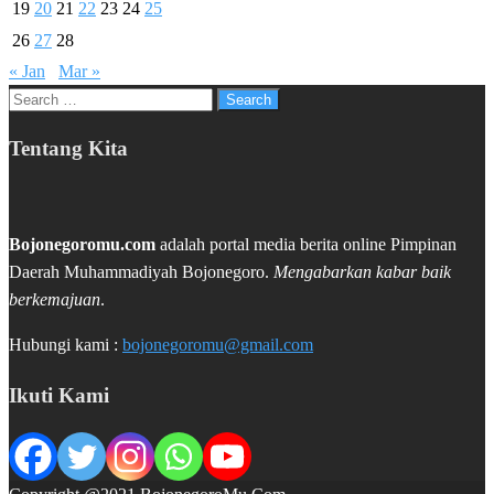
19
20
21
22
23
24
25
26
27
28
« Jan
Mar »
Search
for:
Tentang Kita
Bojonegoromu.com
adalah portal media berita online Pimpinan
Daerah Muhammadiyah Bojonegoro.
Mengabarkan kabar baik
berkemajuan
.
Hubungi kami :
bojonegoromu@gmail.com
Ikuti Kami