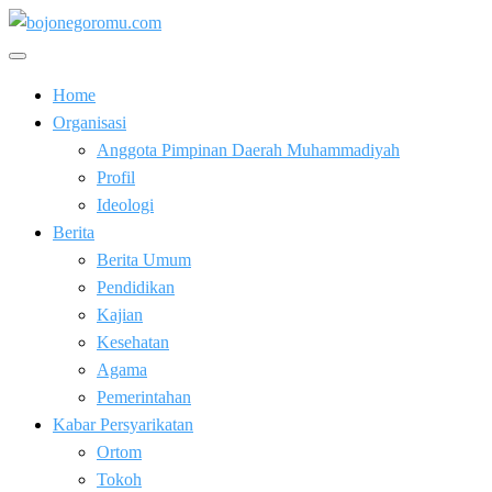
Skip
to
Kabar Baik Berkemajuan
content
bojonegoromu.com
Home
Organisasi
Anggota Pimpinan Daerah Muhammadiyah
Profil
Ideologi
Berita
Berita Umum
Pendidikan
Kajian
Kesehatan
Agama
Pemerintahan
Kabar Persyarikatan
Ortom
Tokoh