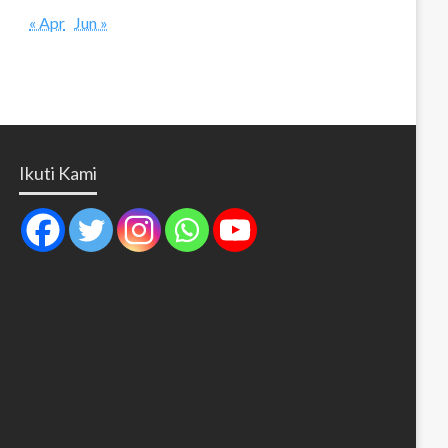
« Apr
Jun »
Ikuti Kami