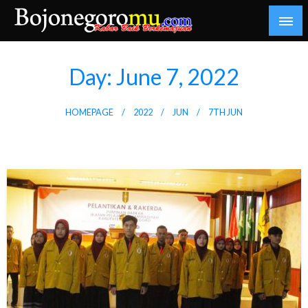
Skip
to
content
Kabar Baik Berkemajuan
bojonegoromu.com
Day:
June 7, 2022
HOMEPAGE
2022
JUN
7TH JUN