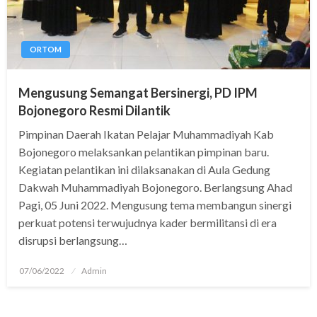
ORTOM
Mengusung Semangat Bersinergi, PD IPM
Bojonegoro Resmi Dilantik
Pimpinan Daerah Ikatan Pelajar Muhammadiyah Kab
Bojonegoro melaksankan pelantikan pimpinan baru.
Kegiatan pelantikan ini dilaksanakan di Aula Gedung
Dakwah Muhammadiyah Bojonegoro. Berlangsung Ahad
Pagi, 05 Juni 2022. Mengusung tema membangun sinergi
perkuat potensi terwujudnya kader bermilitansi di era
disrupsi berlangsung…
Posted
07/06/2022
Admin
on