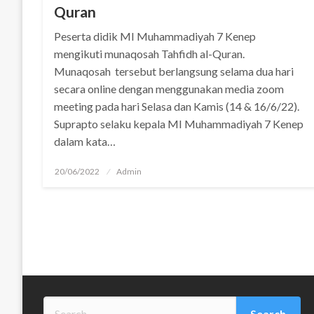
Quran
Peserta didik MI Muhammadiyah 7 Kenep
mengikuti munaqosah Tahfidh al-Quran.
Munaqosah tersebut berlangsung selama dua hari
secara online dengan menggunakan media zoom
meeting pada hari Selasa dan Kamis (14 & 16/6/22).
Suprapto selaku kepala MI Muhammadiyah 7 Kenep
dalam kata…
Posted
20/06/2022
Admin
on