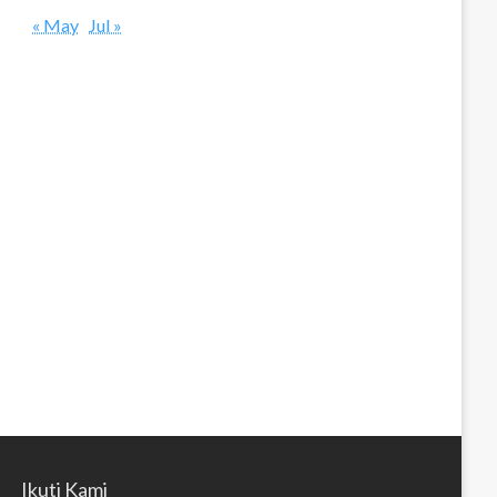
« May
Jul »
Ikuti Kami