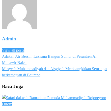
Admin
View all posts
Previous
Adakan Air Bersih, Lazismu Bangun Sumur di Pesantren Al
Post
Post
Munawir Balen
navigation
Next
Musycab Muhammadiyah dan Aisyiyah Membangkitkan Semangat
Post
berkemajuan di Baureno
Baca Juga
Ortom