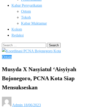
Kabar Persyarikatan
Ortom
Tokoh
Kabar Muktamar
Kolom
Redaksi
Search
for:
Ortom
Musyda X Nasyiatul ‘Aisyiyah
Bojonegoro, PCNA Kota Siap
Mensukseskan
Posted
Admin
18/06/2023
on