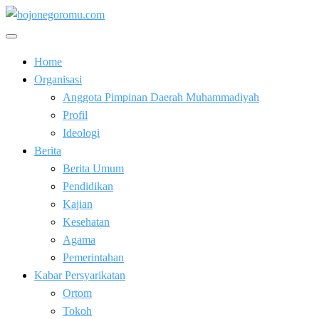
Skip
to
Kabar Baik Berkemajuan
content
bojonegoromu.com
Home
Organisasi
Anggota Pimpinan Daerah Muhammadiyah
Profil
Ideologi
Berita
Berita Umum
Pendidikan
Kajian
Kesehatan
Agama
Pemerintahan
Kabar Persyarikatan
Ortom
Tokoh