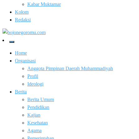
Kabar Muktamar
Kolom
Redaksi
Kabar Baik Berkemajuan
bojonegoromu.com
Home
Organisasi
Anggota Pimpinan Daerah Muhammadiyah
Profil
Ideologi
Berita
Berita Umum
Pendidikan
Kajian
Kesehatan
Agama
Pemerintahan