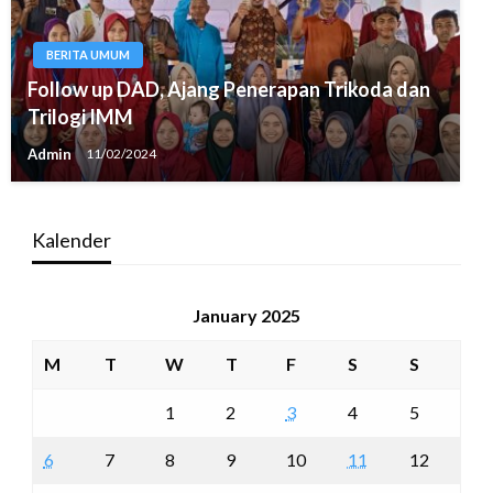
BERITA UMUM
Follow up DAD, Ajang Penerapan Trikoda dan
Trilogi IMM
Admin
11/02/2024
Kalender
January 2025
M
T
W
T
F
S
S
1
2
3
4
5
6
7
8
9
10
11
12