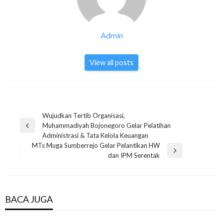
Admin
View all posts
Post
Wujudkan Tertib Organisasi,
Muhammadiyah Bojonegoro Gelar Pelatihan
navigation
Previous
Administrasi & Tata Kelola Keuangan
Post
MTs Muga Sumberrejo Gelar Pelantikan HW
Next
dan IPM Serentak
Post
BACA JUGA