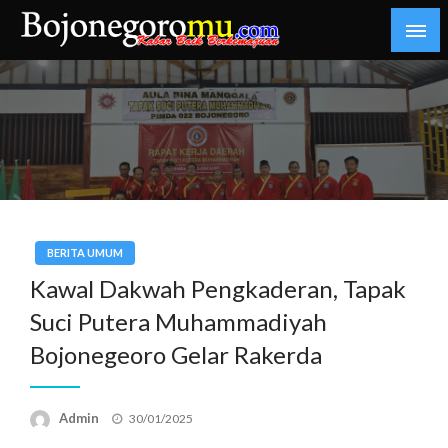
Skip
to
content
Kabar Baik Berkemajuan
bojonegoromu.com
BERITA UMUM
Kawal Dakwah Pengkaderan, Tapak
Suci Putera Muhammadiyah
Bojonegeoro Gelar Rakerda
Posted
Admin
30/01/2025
on