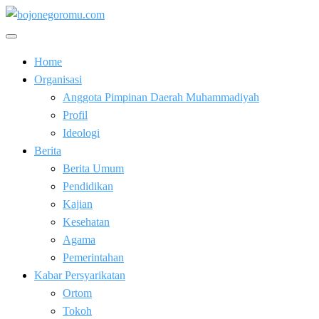
Skip
to
Kabar Baik Berkemajuan
content
bojonegoromu.com
Home
Organisasi
Anggota Pimpinan Daerah Muhammadiyah
Profil
Ideologi
Berita
Berita Umum
Pendidikan
Kajian
Kesehatan
Agama
Pemerintahan
Kabar Persyarikatan
Ortom
Tokoh