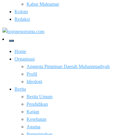
Kabar Muktamar
Kolom
Redaksi
Kabar Baik Berkemajuan
bojonegoromu.com
Home
Organisasi
Anggota Pimpinan Daerah Muhammadiyah
Profil
Ideologi
Berita
Berita Umum
Pendidikan
Kajian
Kesehatan
Agama
Pemerintahan