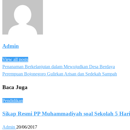
Admin
View all posts
Previous
Penanaman Berkelanjutan dalam Mewujudkan Desa Berdaya
Post
Post
Next
Perempuan Bojonegoro Gulirkan Arisan dan Sedekah Sampah
navigation
Post
Baca Juga
Pendidikan
Sikap Resmi PP Muhammadiyah soal Sekolah 5 Har
Admin
20/06/2017