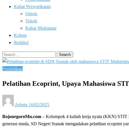
Kabar Persyarikatan
Ortom
Tokoh
Kabar Muktamar
Kolom
Redaksi
Search
for:
Pendidikan
Pelatihan Ecoprint, Upaya Mahasiswa ST
Posted
Admin
16/02/2025
on
BojonegoroMu.com
– Kelompok 4 kuliah kerja nyata (KKN) STIT 
generasi muda, SD Negeri Sranak mengadakan pelatihan ecoprint yan