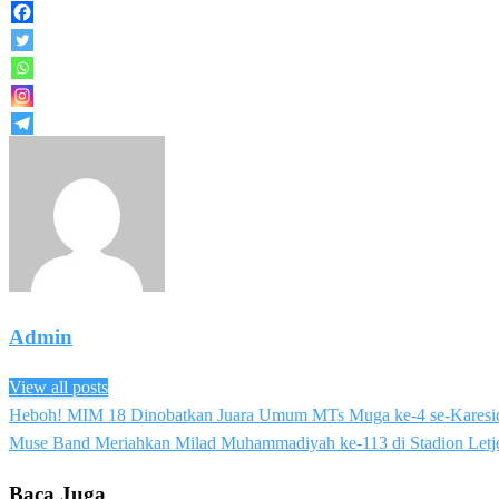
Admin
View all posts
Previous
Heboh! MIM 18 Dinobatkan Juara Umum MTs Muga ke-4 se-Karesi
Post
Post
Next
Muse Band Meriahkan Milad Muhammadiyah ke-113 di Stadion Letj
navigation
Post
Baca Juga