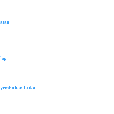
hatan
log
enyembuhan Luka