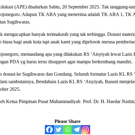
Edukasi (APE) disalurkan Sabtu, 20 September 2025. Tak tanggung
h Bojonegoro. Adapun TK ABA yang menerima adalah TK ABA 1, T
an Sugihwaras.
ik mengucapkan banyak terimakasih yang tak terhingga. Donasi materi
h biasa bagi anak kota tapi anak kami yang dipelosok merasa pemberian
Bojonegoro, memandang apa yang dilakukan RS ‘Aisyiyah lewat Lazis K
ngan PDA yg harus terus disupport agar mampu berkembang mandiri.
n donasi ke Sugihwaras dan Gondang. Seluruh formatur Lazis KL RS ‘
Dalam sambutannya, Bendahara Lazis KL RS ‘Aisyiyah, Basuni menjel
tober 2025.
i oleh Ketua Pimpinan Pusat Muhammadiyah Prof. Dr. H. Haedar Nash
Please Share