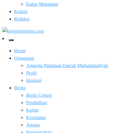
Kabar Muktamar
Kolom
Redaksi
Kabar Baik Berkemajuan
bojonegoromu.com
Home
Organisasi
Anggota Pimpinan Daerah Muhammadiyah
Profil
Ideologi
Berita
Berita Umum
Pendidikan
Kajian
Kesehatan
Agama
Pemerintahan