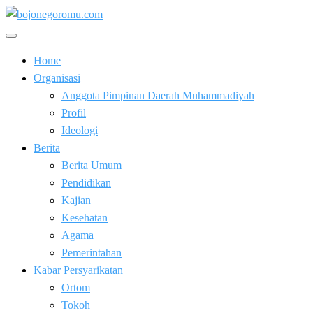
Skip
to
Kabar Baik Berkemajuan
content
bojonegoromu.com
Home
Organisasi
Anggota Pimpinan Daerah Muhammadiyah
Profil
Ideologi
Berita
Berita Umum
Pendidikan
Kajian
Kesehatan
Agama
Pemerintahan
Kabar Persyarikatan
Ortom
Tokoh