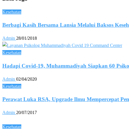
Kesehatan
Berbagi Kasih Bersama Lansia Melalui Baksos Kese
Admin
28/01/2018
Kesehatan
Hadapi Covid-19, Muhammadiyah Siapkan 60 Psiko
Admin
02/04/2020
Kesehatan
Perawat Luka RSA, Upgrade Ilmu Mempercepat P
Admin
20/07/2017
Kesehatan