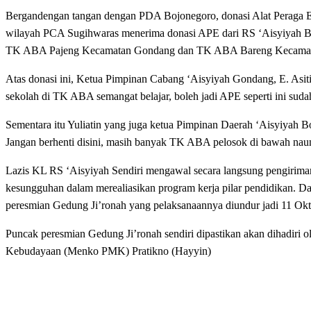
Bergandengan tangan dengan PDA Bojonegoro, donasi Alat Peraga 
wilayah PCA Sugihwaras menerima donasi APE dari RS ‘Aisyiya
TK ABA Pajeng Kecamatan Gondang dan TK ABA Bareng Kecamat
Atas donasi ini, Ketua Pimpinan Cabang ‘Aisyiyah Gondang, E. Asit
sekolah di TK ABA semangat belajar, boleh jadi APE seperti ini suda
Sementara itu Yuliatin yang juga ketua Pimpinan Daerah ‘Aisyiyah 
Jangan berhenti disini, masih banyak TK ABA pelosok di bawah nau
Lazis KL RS ‘Aisyiyah Sendiri mengawal secara langsung pengirima
kesungguhan dalam merealiasikan program kerja pilar pendidikan. 
peresmian Gedung Ji’ronah yang pelaksanaannya diundur jadi 11 Ok
Puncak peresmian Gedung Ji’ronah sendiri dipastikan akan dihadir
Kebudayaan (Menko PMK) Pratikno (Hayyin)