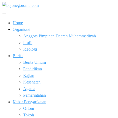
Skip
to
Kabar Baik Berkemajuan
content
bojonegoromu.com
Home
Organisasi
Anggota Pimpinan Daerah Muhammadiyah
Profil
Ideologi
Berita
Berita Umum
Pendidikan
Kajian
Kesehatan
Agama
Pemerintahan
Kabar Persyarikatan
Ortom
Tokoh