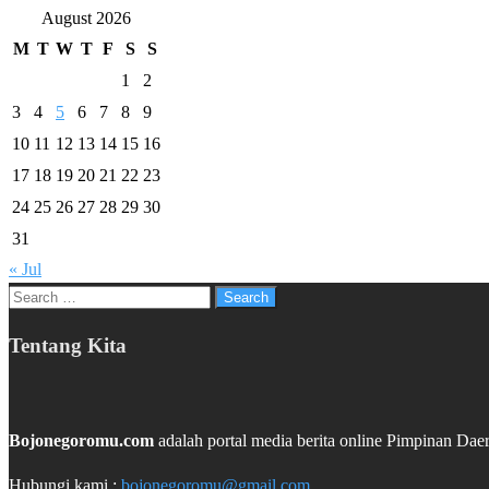
August 2026
M
T
W
T
F
S
S
1
2
3
4
5
6
7
8
9
10
11
12
13
14
15
16
17
18
19
20
21
22
23
24
25
26
27
28
29
30
31
« Jul
Search
for:
Tentang Kita
Bojonegoromu.com
adalah portal media berita online Pimpinan 
Hubungi kami :
bojonegoromu@gmail.com