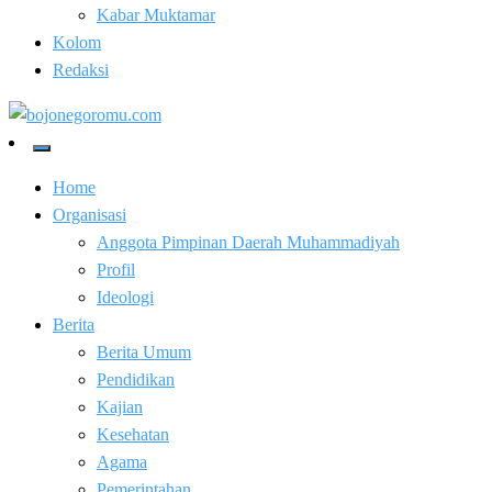
Kabar Muktamar
Kolom
Redaksi
Kabar Baik Berkemajuan
bojonegoromu.com
Home
Organisasi
Anggota Pimpinan Daerah Muhammadiyah
Profil
Ideologi
Berita
Berita Umum
Pendidikan
Kajian
Kesehatan
Agama
Pemerintahan