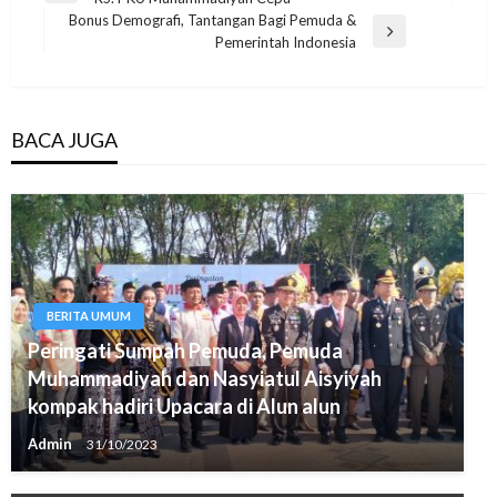
navigation
Post
Bonus Demografi, Tantangan Bagi Pemuda &
Next
Pemerintah Indonesia
Post
BACA JUGA
BERITA UMUM
Peringati Sumpah Pemuda, Pemuda
Muhammadiyah dan Nasyiatul Aisyiyah
kompak hadiri Upacara di Alun alun
Admin
31/10/2023