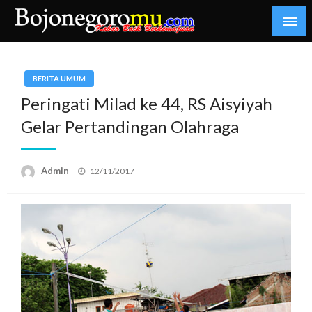
Skip
to
content
Kabar Baik Berkemajuan
bojonegoromu.com
BERITA UMUM
Peringati Milad ke 44, RS Aisyiyah
Gelar Pertandingan Olahraga
Posted
Admin
12/11/2017
on