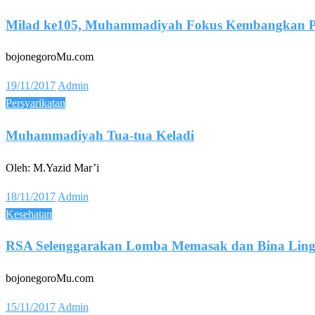
Milad ke105, Muhammadiyah Fokus Kembangkan 
bojonegoroMu.com
Posted
19/11/2017
Admin
on
Persyarikatan
Muhammadiyah Tua-tua Keladi
Oleh: M.Yazid Mar’i
Posted
18/11/2017
Admin
on
Kesehatan
RSA Selenggarakan Lomba Memasak dan Bina Lin
bojonegoroMu.com
Posted
15/11/2017
Admin