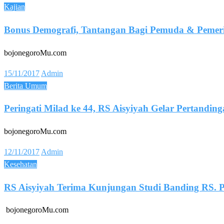
on
Kajian
Bonus Demografi, Tantangan Bagi Pemuda & Pemeri
bojonegoroMu.com
Posted
15/11/2017
Admin
on
Berita Umum
Peringati Milad ke 44, RS Aisyiyah Gelar Pertandin
bojonegoroMu.com
Posted
12/11/2017
Admin
on
Kesehatan
RS Aisyiyah Terima Kunjungan Studi Banding RS
bojonegoroMu.com