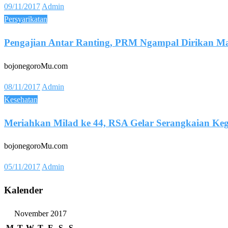
Posted
09/11/2017
Admin
on
Persyarikatan
Pengajian Antar Ranting, PRM Ngampal Dirikan Ma
bojonegoroMu.com
Posted
08/11/2017
Admin
on
Kesehatan
Meriahkan Milad ke 44, RSA Gelar Serangkaian Ke
bojonegoroMu.com
Posted
05/11/2017
Admin
on
Kalender
November 2017
M
T
W
T
F
S
S