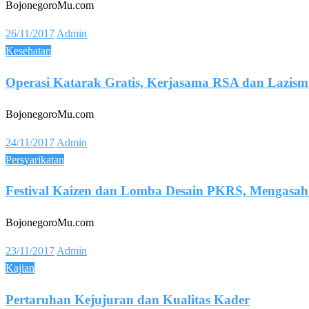
BojonegoroMu.com
Posted
26/11/2017
Admin
on
Kesehatan
Operasi Katarak Gratis, Kerjasama RSA dan Lazis
BojonegoroMu.com
Posted
24/11/2017
Admin
on
Persyarikatan
Festival Kaizen dan Lomba Desain PKRS, Mengasah
BojonegoroMu.com
Posted
23/11/2017
Admin
on
Kajian
Pertaruhan Kejujuran dan Kualitas Kader