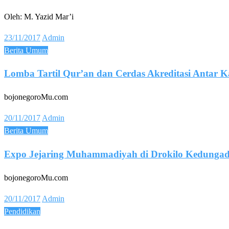
Oleh: M. Yazid Mar’i
Posted
23/11/2017
Admin
on
Berita Umum
Lomba Tartil Qur’an dan Cerdas Akreditasi Antar
bojonegoroMu.com
Posted
20/11/2017
Admin
on
Berita Umum
Expo Jejaring Muhammadiyah di Drokilo Kedunga
bojonegoroMu.com
Posted
20/11/2017
Admin
on
Pendidikan