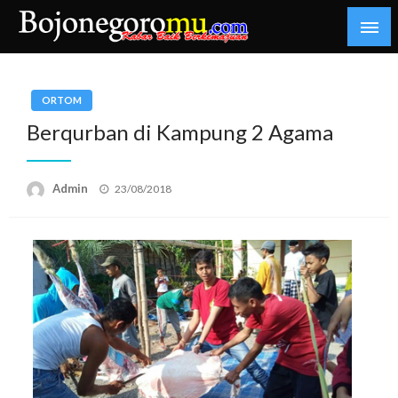
Skip
to
content
Kabar Baik Berkemajuan
bojonegoromu.com
ORTOM
Berqurban di Kampung 2 Agama
Posted
Admin
23/08/2018
on