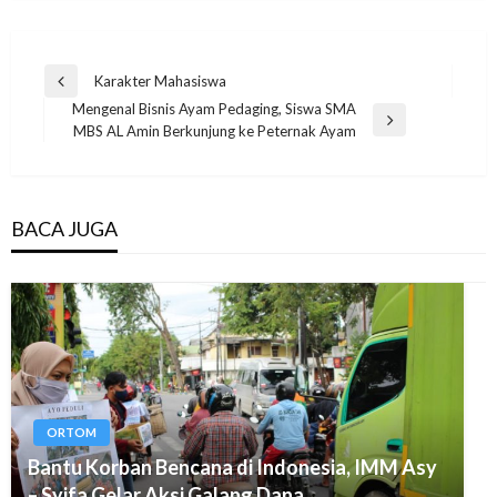
Post
Karakter Mahasiswa
Previous
navigation
Mengenal Bisnis Ayam Pedaging, Siswa SMA
Post
Next
MBS AL Amin Berkunjung ke Peternak Ayam
Post
BACA JUGA
ORTOM
Bantu Korban Bencana di Indonesia, IMM Asy
– Syifa Gelar Aksi Galang Dana