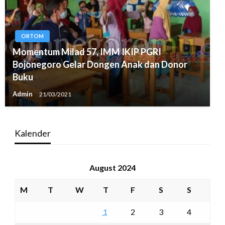
ORTOM
Momentum Milad 57, IMM IKIP PGRI
Bojonegoro Gelar Dongen Anak dan Donor
Buku
Admin
21/03/2021
Kalender
August 2024
M
T
W
T
F
S
S
1
2
3
4