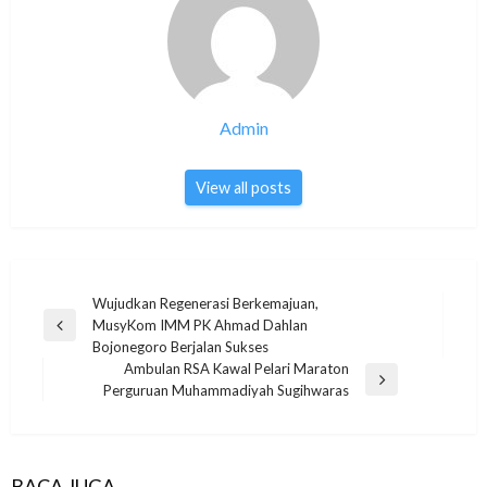
Admin
View all posts
Post
Wujudkan Regenerasi Berkemajuan,
MusyKom IMM PK Ahmad Dahlan
navigation
Previous
Bojonegoro Berjalan Sukses
Post
Ambulan RSA Kawal Pelari Maraton
Next
Perguruan Muhammadiyah Sugihwaras
Post
BACA JUGA