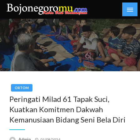
Skip
to
content
Kabar Baik Berkemajuan
bojonegoromu.com
ORTOM
Peringati Milad 61 Tapak Suci,
Kuatkan Komitmen Dakwah
Kemanusiaan Bidang Seni Bela Diri
Posted
Admin
01/08/2024